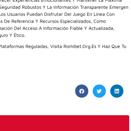
e Seguridad Robustos Y La Información Transparente Emergen
os Usuarios Puedan Disfrutar Del Juego En Línea Con
as De Referencia Y Recursos Especializados, Como
ación Del Acceso A Información Fiable Y Actualizada,
uro Y Ético.
Plataformas Reguladas, Visita Romibet.org.es Y Haz Que Tu