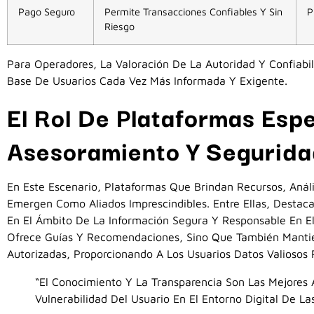
Pago Seguro
Permite Transacciones Confiables Y Sin
P
Riesgo
Para Operadores, La Valoración De La Autoridad Y Confiab
Base De Usuarios Cada Vez Más Informada Y Exigente.
El Rol De Plataformas Esp
Asesoramiento Y Segurid
En Este Escenario, Plataformas Que Brindan Recursos, Anál
Emergen Como Aliados Imprescindibles. Entre Ellas, Destac
En El Ámbito De La Información Segura Y Responsable En E
Ofrece Guías Y Recomendaciones, Sino Que También Mantie
Autorizadas, Proporcionando A Los Usuarios Datos Valiosos
“El Conocimiento Y La Transparencia Son Las Mejores 
Vulnerabilidad Del Usuario En El Entorno Digital De L