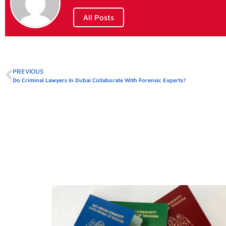
All Posts
PREVIOUS
Do Criminal Lawyers In Dubai Collaborate With Forensic Experts?