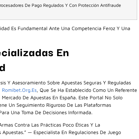
rocesadores De Pago Regulados Y Con Protección Antifraude
ilidad Es Fundamental Ante Una Competencia Feroz Y Una
ecializadas En
ad
isis Y Asesoramiento Sobre Apuestas Seguras Y Reguladas
a
Romibet.org.es
, Que Se Ha Establecido Como Un Referente
l Mercado De Apuestas En España. Este Portal No Solo
ne Un Seguimiento Riguroso De Las Plataformas
 Para Una Toma De Decisiones Informada.
Armas Contra Las Prácticas Poco Éticas Y La
as Apuestas.” — Especialista En Regulaciones De Juego