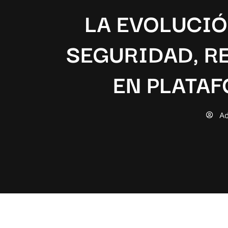
LA EVOLUCIÓ
SEGURIDAD, R
EN PLATA
A