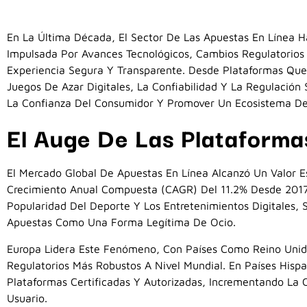
En La Última Década, El Sector De Las Apuestas En Línea H
Impulsada Por Avances Tecnológicos, Cambios Regulatorios
Experiencia Segura Y Transparente. Desde Plataformas Que 
Juegos De Azar Digitales, La Confiabilidad Y La Regulació
La Confianza Del Consumidor Y Promover Un Ecosistema De
El Auge De Las Plataforma
El Mercado Global De Apuestas En Línea Alcanzó Un Valor 
Crecimiento Anual Compuesta (CAGR) Del 11.2% Desde 201
Popularidad Del Deporte Y Los Entretenimientos Digitales, 
Apuestas Como Una Forma Legítima De Ocio.
Europa Lidera Este Fenómeno, Con Países Como Reino Unid
Regulatorios Más Robustos A Nivel Mundial. En Países Hisp
Plataformas Certificadas Y Autorizadas, Incrementando La C
Usuario.