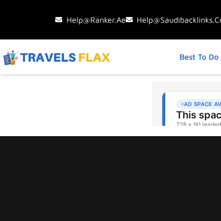
Help@ranker.ae
Help@saudibacklinks.
Best To Do